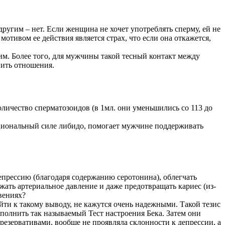
другим – нет. Если женщина не хочет употреблять сперму, ей не
отивом ее действия является страх, что если она откажется,
щим. Более того, для мужчины такой тесный контакт между
пить отношения.
оличество сперматозоидов (в 1мл. они уменьшились со 113 до
циональный силе либидо, помогает мужчине поддерживать
епрессию (благодаря содержанию серотонина), облегчать
жать артериальное давление и даже предотвращать кариес (из-
вениях?
ти к такому выводу, не кажутся очень надежными. Такой тезис
олнить так называемый Тест настроения Бека. Затем они
резервативами, вообще не проявляла склонности к депрессии, а