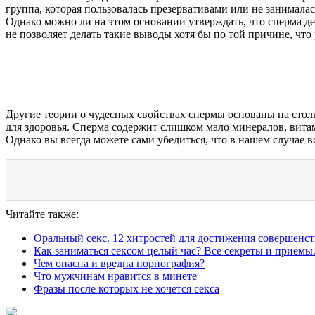
группа, которая пользовалась презервативами или не занимала
Однако можно ли на этом основании утверждать, что сперма 
не позволяет делать такие выводы хотя бы по той причине, что
Другие теории о чудесных свойствах спермы основаны на стол
для здоровья. Сперма содержит слишком мало минералов, вита
Однако вы всегда можете сами убедиться, что в нашем случае все
Читайте также:
Оральный секс. 12 хитростей для достижения совершенст
Как заниматься сексом целый час? Все секреты и приёмы
Чем опасна и вредна порнография?
Что мужчинам нравится в минете
Фразы после которых не хочется секса