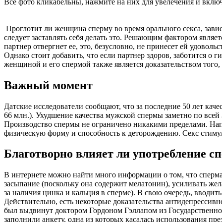
Все фото кликабельны, нажмите на них для увелечения и вклю
Проглотит ли женщина сперму во время орального секса, завис
следует заставлять себя делать это. Решающим фактором являет
партнер отвергнет ее, это, безусловно, не принесет ей удоволь
Однако стоит добавить, что если партнер здоров, заботится о 
женщиной и его спермой также является доказательством того,
Важный момент
Датские исследователи сообщают, что за последние 50 лет каче
66 млн.). Ухудшение качества мужской спермы заметно по всей
Производство спермы не ограничено никакими пределами. Нап
физическую форму и способность к деторождению. Секс стимул
Благотворно влияет ли употребление с
В интернете можно найти много информации о том, что сперма
засыпание (поскольку она содержит мелатонин), усиливать жел
за наличия цинка и кальция в сперме). В свою очередь, вводи
Действительно, есть некоторые доказательства антидепрессивн
был выдвинут доктором Гордоном Гэллапом из Государственно
заполнили анкету, одна из которых касалась использования пр