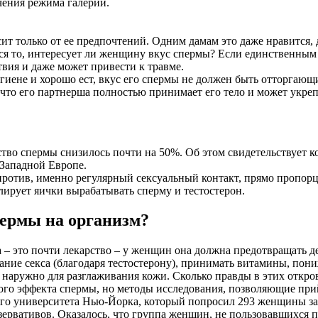
чения режима галерии.
ит только от ее предпочтений. Одним дамам это даже нравится, 
ся то, интересует ли женщину вкус спермы? Если единственным м
ствия и даже может привести к травме.
гигиене и хорошо ест, вкус его спермы не должен быть отторгаю
 что его партнерша полностью принимает его тело и может укре
ство спермы снизилось почти на 50%. Об этом свидетельствует к
 Западной Европе.
ротив, именно регулярный сексуальный контакт, прямо пропор
ирует яички вырабатывать сперму и тестостерон.
пермы на организм?
 – это почти лекарство – у женщин она должна предотвращать д
ание секса (благодаря тестостерону), принимать витамины, пони
ть наружно для разглаживания кожи. Сколько правды в этих откро
ого эффекта спермы, но методы исследования, позволяющие прий
го университета Нью-Йорка, который попросил 293 женщины зап
езервативов. Оказалось, что группа женщин, не пользовавшихся п